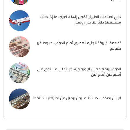
دبي لصناعات الطيران تقول إنها لا تعرف ما إذا كانت
ستستعيد طائراتها من روسيا
"صدمة كبيرة" للجنيه المصري أمام الدولار.. هبوط غير
متوقع
الدولار يرتفع مقابل اليورو ويسجل أعلى مستوى في
أسبوعين أمام الين
اليابان بصدد سحب 15 مليون برميل من احتياطيات النفط