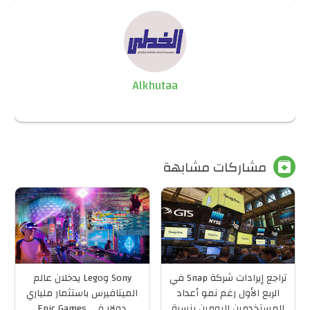
Alkhutaa
مشاركات مشابهة

تراجع إيرادات شركة Snap في
Sony وLego يدخلان عالم
الربع الأول رغم نمو أعداد
الميتافيرس باستثمار ملياري
المستخدمين اليومين بنسبة
دولار في Epic Games