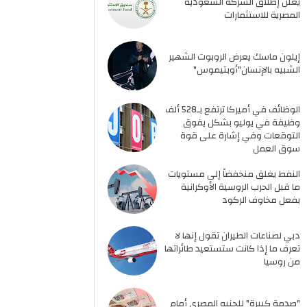
يعلن إطلاق الشركة السعودية
المصرية للاستثمارات
إيلون ماسك يعرض الروبوت الشهير
الشبيه بالإنسان"أوبتيموس"
الوظائف في أميركا ترتفع بـ528 ألف
وظيفة في يوليو بشكل يفوق
التوقعات وفي إشارة على قوة
سوق العمل
النفط يغلق منخفضاً إلى مستويات
ما قبل الحرب الروسية الأوكرانية
بفعل مخاوف الركود
دبي لصناعات الطيران تقول إنها لا
تعرف ما إذا كانت ستستعيد طائراتها
من روسيا
"صدمة كبيرة" للجنيه المصري أمام