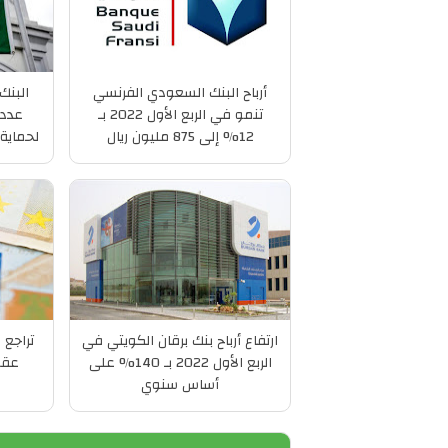
أرباح البنك السعودي الفرنسي
البنك
تنمو في الربع الأول 2022 بـ
عدداً
12% إلى 875 مليون ريال
لحماية 
ارتفاع أرباح بنك برقان الكويتي في
تراجع 
الربع الأول 2022 بـ 140% على
عقو
أساس سنوي