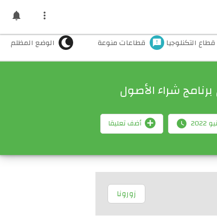
notifications

قطاع التكنلوجيا
قطاعات منوعة
الوضع المظلم
feedback
رنامج شراء الأصول
أضف تعليقا

زورونا