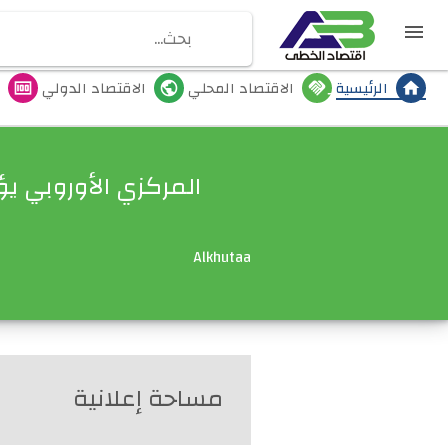

الرئيسية
الاقتصاد المحلي
الاقتصاد الدولي
money
public
handshake-o
home
المركزي الأوروبي ي
Alkhutaa
مساحة إعلانية