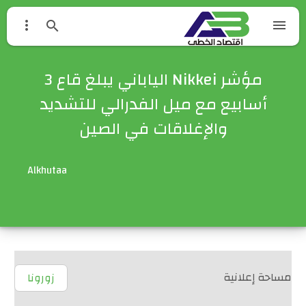



مؤشر Nikkei الياباني يبلغ قاع 3
أسابيع مع ميل الفدرالي للتشديد
والإغلاقات في الصين
Alkhutaa
مساحة إعلانية
زورونا