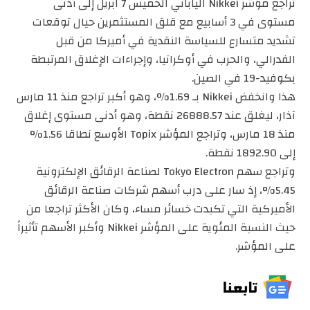
تراجع مؤشر Nikkei الياباني الخميس 7 ابريل إلى أدنى
مستوى في 3 أسابيع مع قلق المستثمرين حيال توقعات
تشديد متسارع للسياسة النقدية في أميركا من قبل
الفدرالي، والحرب في أوكرانيا، وإجراءات الإغلاق المرتبطة
بكوفيد-19 في الصين.
هذا وانخفض Nikkei بـ 1.69%، وهو أكبر تراجع منذ 11 مارس
آذار، ليغلق عند 26888.57 نقطة، وهو أدنى مستوى إغلاق
منذ 18 مارس، وتراجع المؤشر Topix الأوسع نطاقا 1.56%
إلى 1892.90 نقطة.
وتراجع سهم Tokyo Electron لصناعة الرقائق الإلكترونية
5.45%، إذ سار على درب أسهم شركات صناعة الرقائق
الأميركية التي تكبدت خسائر مساء، وكان الأكثر تراجعا من
حيث النسبة المئوية على المؤشر Nikkei وأكبر الأسهم تأثيراً
على المؤشر.