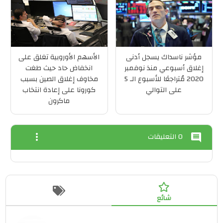
مؤشر ناسداك يسجل أدنى
الأسهم الأوروبية تغلق على
إغلاق أسبوعي منذ نوفمبر
انخفاض حاد حيث طغت
2020 مُتراجعًا للأسبوع الـ 5
مخاوف إغلاق الصين بسبب
على التوالي
كورونا على إعادة انتخاب
ماكرون
0 التعليقات
more_vert
comment
شائع