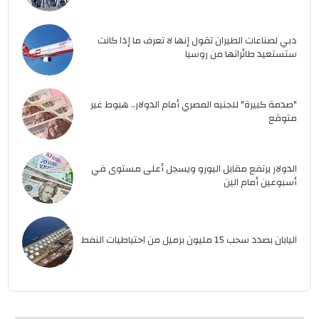
دبي لصناعات الطيران تقول إنها لا تعرف ما إذا كانت
ستستعيد طائراتها من روسيا
"صدمة كبيرة" للجنيه المصري أمام الدولار.. هبوط غير
متوقع
الدولار يرتفع مقابل اليورو ويسجل أعلى مستوى في
أسبوعين أمام الين
اليابان بصدد سحب 15 مليون برميل من احتياطيات النفط