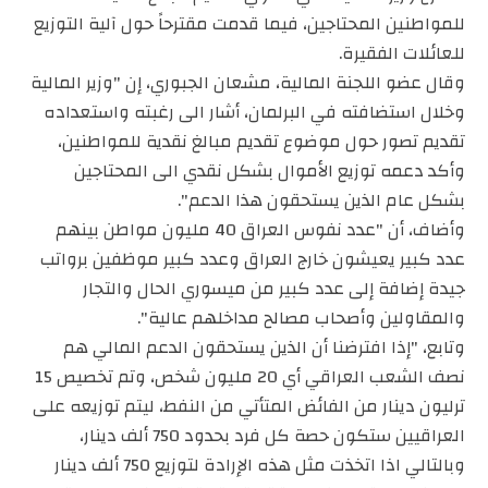
للمواطنين المحتاجين، فيما قدمت مقترحاً حول آلية التوزيع
للعائلات الفقيرة.
وقال عضو اللجنة المالية، مشعان الجبوري، إن "وزير المالية
وخلال استضافته في البرلمان، أشار الى رغبته واستعداده
تقديم تصور حول موضوع تقديم مبالغ نقدية للمواطنين،
وأكد دعمه توزيع الأموال بشكل نقدي الى المحتاجين
بشكل عام الذين يستحقون هذا الدعم".
وأضاف، أن "عدد نفوس العراق 40 مليون مواطن بينهم
عدد كبير يعيشون خارج العراق وعدد كبير موظفين برواتب
جيدة إضافة إلى عدد كبير من ميسوري الحال والتجار
والمقاولين وأصحاب مصالح مداخلهم عالية".
وتابع، "إذا افترضنا أن الذين يستحقون الدعم المالي هم
نصف الشعب العراقي أي 20 مليون شخص، وتم تخصيص 15
ترليون دينار من الفائض المتأتي من النفط، ليتم توزيعه على
العراقيين ستكون حصة كل فرد بحدود 750 ألف دينار،
وبالتالي اذا اتخذت مثل هذه الإرادة لتوزيع 750 ألف دينار