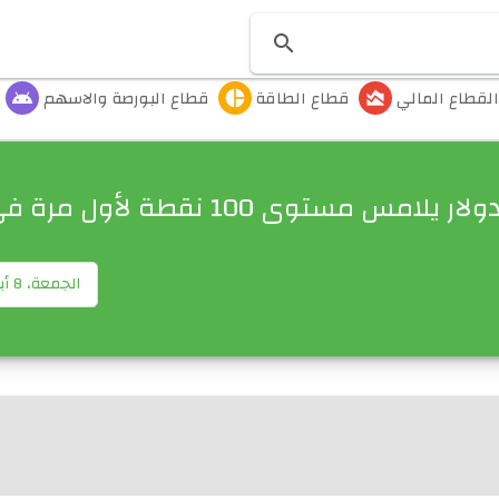

القطاع المالي
قطاع الطاقة
قطاع البورصة والاسهم
android
pie_chart
area_chart
امس مستوى 100 نقطة لأول مرة في عامين
الجمعة، 8 أبريل 2022