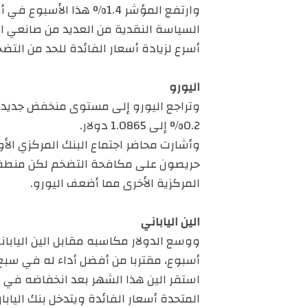
وارتفع المؤشر 1.4% هذا ا
السياسة النقدية من العديد من صانعي ال
أسرع لزيادة أسعار الفائدة للحد من التضخ
اليورو
0.2% إلى 1.0865 دولار.
وأشارت محاضر اجتماع البنك المركزي ال
حريصون على مكافحة التضخم لكن منطقة ا
المركزية الأخرى مما أضعف اليورو.
الين الياباني
أسبوع، مقتربا من أفضل أداء له في سبع سنوات عند 125.1 الذي 
استقر الين هذا الشهر بعد انخفاضه في ما
المتحدة أسعار الفائدة ويتدخل بنك اليا