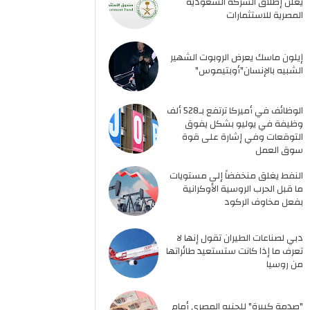
يعلن إطلاق الشركة السعودية
المصرية للاستثمارات
إيلون ماسك يعرض الروبوت الشهير
الشبيه بالإنسان"أوبتيموس"
الوظائف في أميركا ترتفع بـ528 ألف
وظيفة في يوليو بشكل يفوق
التوقعات وفي إشارة على قوة
سوق العمل
النفط يغلق منخفضاً إلى مستويات
ما قبل الحرب الروسية الأوكرانية
بفعل مخاوف الركود
دبي لصناعات الطيران تقول إنها لا
تعرف ما إذا كانت ستستعيد طائراتها
من روسيا
"صدمة كبيرة" للجنيه المصري أمام