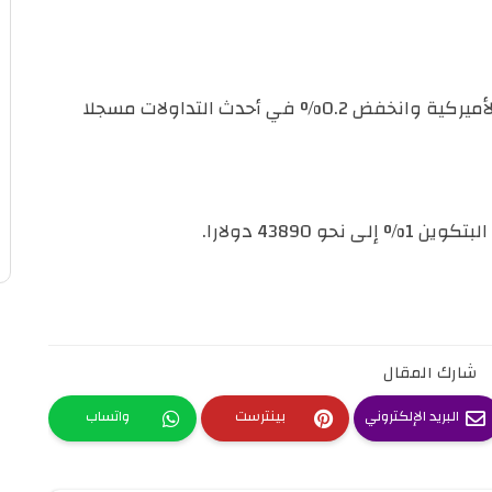
وتراجع الجنيه الإسترليني مقابل العملة الأميركية وانخفض 0.2% في أحدث التداولات مسجلا
43890 دولارا.
شارك المقال
البريد الإلكتروني
بينترست
واتساب