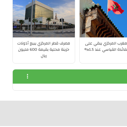
مغرب المركزي يبقي على
مصرف قطر المركزي يبيع أذونات
ائدة القياسي عند 1.5%
خزينة محلية بقيمة 600 مليون
ريال
more_vert